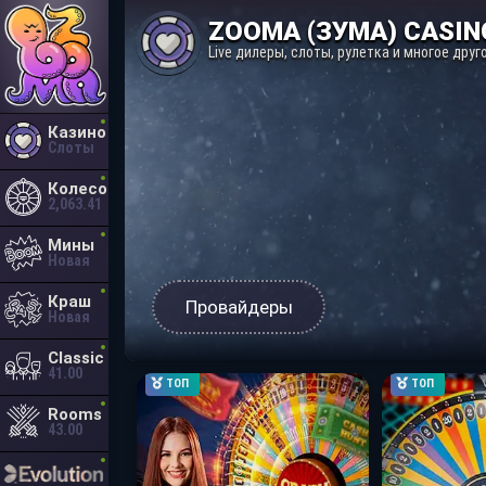
ZOOMA (ЗУМА) CASIN
Live дилеры, слоты, рулетка и многое друго
Казино
Слоты
Колесо
2,063.41
Мины
Новая
Краш
Провайдеры
Новая
Classic
41.00
ТОП
ТОП
Rooms
43.00