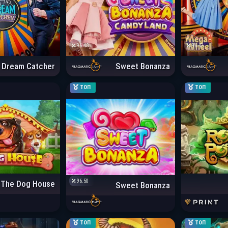
96.48
96.43
Dream Catcher
Sweet Bonanza
ТОП
ТОП
96.50
The Dog House
Sweet Bonanza
ТОП
ТОП